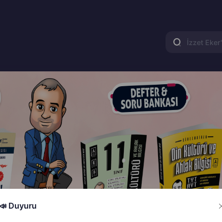
📣 Duyuru