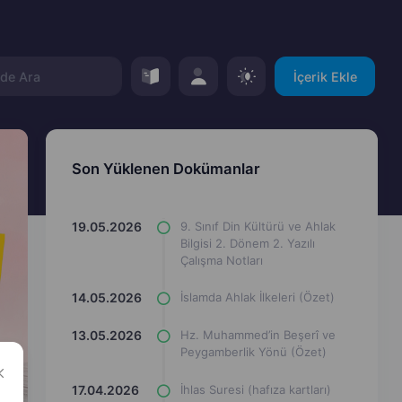
İçerik Ekle
Son Yüklenen Dokümanlar
19.05.2026
9. Sınıf Din Kültürü ve Ahlak
Bilgisi 2. Dönem 2. Yazılı
Çalışma Notları
14.05.2026
İslamda Ahlak İlkeleri (Özet)
13.05.2026
Hz. Muhammed’in Beşerî ve
Peygamberlik Yönü (Özet)
17.04.2026
İhlas Suresi (hafıza kartları)