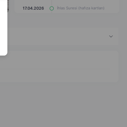
17.04.2026
İhlas Suresi (hafıza kartları)
17.04.2026
Fil Suresi (hafıza kartları)
17.04.2026
Fil Suresi (hafıza kartları)
17.04.2026
Fil Suresi (yazı çerçevesi)
17.04.2026
Fil Suresi (yazı çerçevesi)
17.04.2026
Fil Suresi (eşleştir cevabı yaz)