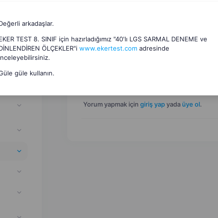
Değerli arkadaşlar.
EKER TEST 8. SINIF için hazırladığımız "40'lı LGS SARMAL DENEME ve
DİNLENDİREN ÖLÇEKLER"i
www.ekertest.com
adresinde
inceleyebilirsiniz.
Oyunlar
(
6
)
if
Güle güle kullanın.
Yorum yapmak için
giriş yap
yada
üye ol
.