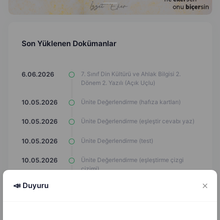
Son Yüklenen Dokümanlar
7. Sınıf Din Kültürü ve Ahlak Bilgisi 2.
6.06.2026
Dönem 2. Yazılı (Açık Uçlu)
Ünite Değerlendirme (hafıza kartları)
10.05.2026
Ünite Değerlendirme (eşleştir cevabı yaz)
10.05.2026
Ünite Değerlendirme (test)
10.05.2026
Ünite Değerlendirme (eşleştirme çizgi
10.05.2026
çizimi)
📣 Duyuru
Ünite Değerlendirme (Çark Döndürme
10.05.2026
Oyunu)
Ünite Değerlendirme (Araba Oyunu)
10.05.2026