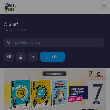
7. Sınıf
Sınıflar
7. Sınıf
İçerik Ekle