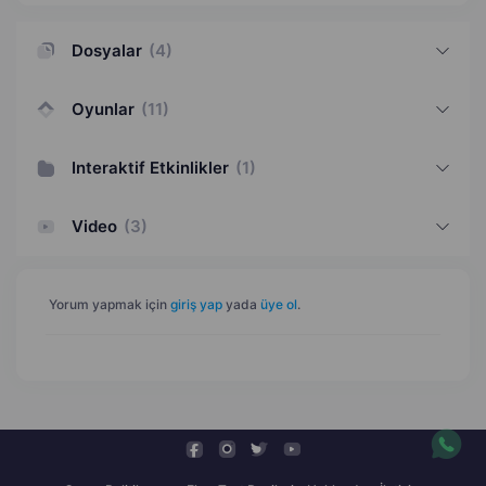
Dosyalar
(
4
)
Oyunlar
(
11
)
Interaktif Etkinlikler
(
1
)
Video
(
3
)
Yorum yapmak için
giriş yap
yada
üye ol
.