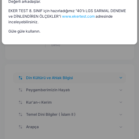
Değerli arkadaşlar.
Ünite Değerlendirme (Uçan Meyve Oyunu)
10.05.2026
EKER TEST 8. SINIF için hazırladığımız "40'lı LGS SARMAL DENEME
ve DİNLENDİREN ÖLÇEKLER"i
www.ekertest.com
adresinde
İslam Düşüncesinde Tasavvufi Yorumlar
10.05.2026
inceleyebilirsiniz.
(hafıza kartları)
Güle güle kullanın.
İslam Düşüncesinde Tasavvufi Yorumlar
10.05.2026
(test)
Din Kültürü ve Ahlak Bilgisi
Peygamberimizin Hayatı
Kur'an-ı Kerim
Temel Dini Bilgiler ( İslam II )
Arapça