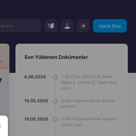
İçerik Ekle
Son Yüklenen Dokümanlar
6.06.2026
7. Sınıf Din Kültürü ve Ahlak
Bilgisi 2. Dönem 2. Yazılı (Açık
Uçlu)
10.05.2026
Ünite Değerlendirme (hafıza
kartları)
10.05.2026
Ünite Değerlendirme (eşleştir
cevabı yaz)