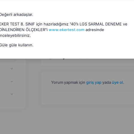
Değerli arkadaşlar.
EKER TEST 8. SINIF için hazırladığımız "40'lı LGS SARMAL DENEME ve
DİNLENDİREN ÖLÇEKLER"i
www.ekertest.com
adresinde
inceleyebilirsiniz.
Dosyalar
(
1
)
Güle güle kullanın.
Oyunlar
(
10
)
Yorum yapmak için
giriş yap
yada
üye ol
.