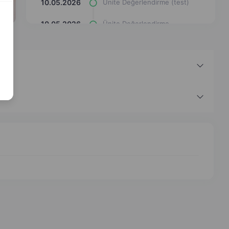
10.05.2026
Ünite Değerlendirme (test)
10.05.2026
Ünite Değerlendirme
(eşleştirme çizgi çizimi)
10.05.2026
Ünite Değerlendirme (Çark
Döndürme Oyunu)
10.05.2026
Ünite Değerlendirme (Araba
Oyunu)
10.05.2026
Ünite Değerlendirme (Uçan
Meyve Oyunu)
10.05.2026
İslam Düşüncesinde Tasavvufi
Yorumlar (hafıza kartları)
10.05.2026
İslam Düşüncesinde Tasavvufi
Yorumlar (test)