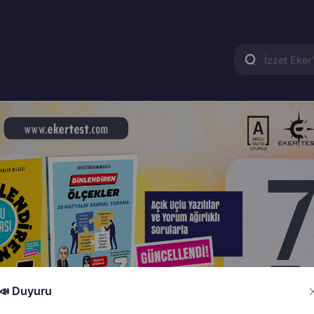
📣 Duyuru