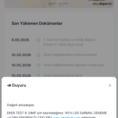
Son Yüklenen Dokümanlar
7. Sınıf Din Kültürü ve Ahlak Bilgisi 2.
6.06.2026
Dönem 2. Yazılı (Açık Uçlu)
Ünite Değerlendirme (hafıza kartları)
10.05.2026
Ünite Değerlendirme (eşleştir cevabı yaz)
10.05.2026
Ünite Değerlendirme (test)
10.05.2026
📣 Duyuru
Ünite Değerlendirme (eşleştirme çizgi
10.05.2026
çizimi)
Ünite Değerlendirme (Çark Döndürme
10.05.2026
Değerli arkadaşlar.
Oyunu)
EKER TEST 8. SINIF için hazırladığımız "40'lı LGS SARMAL DENEME
Ünite Değerlendirme (Araba Oyunu)
10.05.2026
ve DİNLENDİREN ÖLÇEKLER"i
www.ekertest.com
adresinde