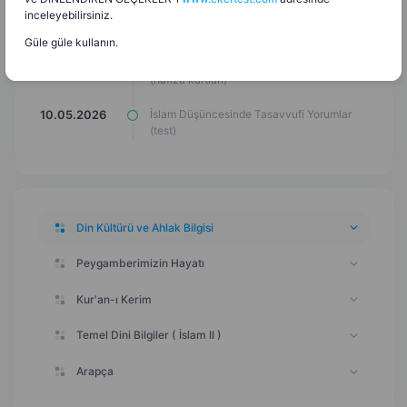
inceleyebilirsiniz.
Ünite Değerlendirme (Uçan Meyve Oyunu)
10.05.2026
Güle güle kullanın.
İslam Düşüncesinde Tasavvufi Yorumlar
10.05.2026
(hafıza kartları)
İslam Düşüncesinde Tasavvufi Yorumlar
10.05.2026
(test)
Din Kültürü ve Ahlak Bilgisi
Peygamberimizin Hayatı
Kur'an-ı Kerim
Temel Dini Bilgiler ( İslam II )
Arapça