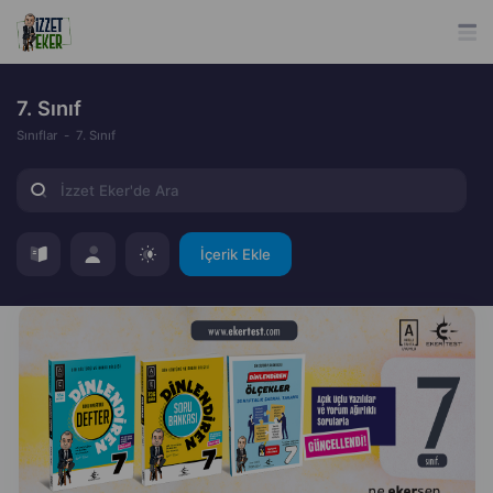
7. Sınıf
Sınıflar
7. Sınıf
İçerik Ekle