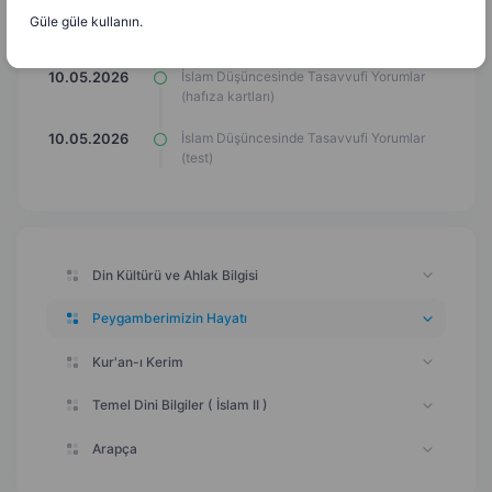
Güle güle kullanın.
Ünite Değerlendirme (Uçan Meyve Oyunu)
10.05.2026
İslam Düşüncesinde Tasavvufi Yorumlar
10.05.2026
(hafıza kartları)
İslam Düşüncesinde Tasavvufi Yorumlar
10.05.2026
(test)
Din Kültürü ve Ahlak Bilgisi
Peygamberimizin Hayatı
Kur'an-ı Kerim
Temel Dini Bilgiler ( İslam II )
Arapça