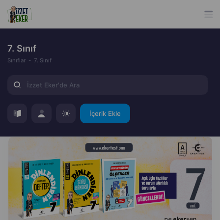
7. Sınıf
Sınıflar
7. Sınıf
İçerik Ekle