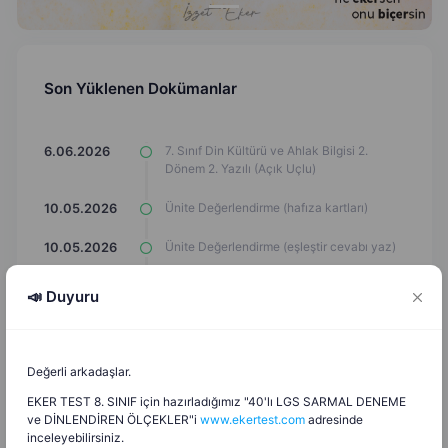
Son Yüklenen Dokümanlar
7. Sınıf Din Kültürü ve Ahlak Bilgisi 2.
6.06.2026
Dönem 2. Yazılı (Açık Uçlu)
Ünite Değerlendirme (hafıza kartları)
10.05.2026
Ünite Değerlendirme (eşleştir cevabı yaz)
10.05.2026
Ünite Değerlendirme (test)
10.05.2026
📣 Duyuru
Ünite Değerlendirme (eşleştirme çizgi
10.05.2026
çizimi)
Değerli arkadaşlar.
Ünite Değerlendirme (Çark Döndürme
10.05.2026
Oyunu)
EKER TEST 8. SINIF için hazırladığımız "40'lı LGS SARMAL DENEME
ve DİNLENDİREN ÖLÇEKLER"i
www.ekertest.com
adresinde
inceleyebilirsiniz.
Ünite Değerlendirme (Araba Oyunu)
10.05.2026