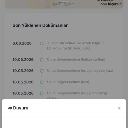
Son Yüklenen Dokümanlar
7. Sınıf Din Kültürü ve Ahlak Bilgisi 2.
6.06.2026
Dönem 2. Yazılı (Açık Uçlu)
Ünite Değerlendirme (hafıza kartları)
10.05.2026
Ünite Değerlendirme (eşleştir cevabı yaz)
10.05.2026
Ünite Değerlendirme (test)
10.05.2026
Ünite Değerlendirme (eşleştirme çizgi
10.05.2026
çizimi)
📣 Duyuru
Ünite Değerlendirme (Çark Döndürme
10.05.2026
Oyunu)
Ünite Değerlendirme (Araba Oyunu)
10.05.2026