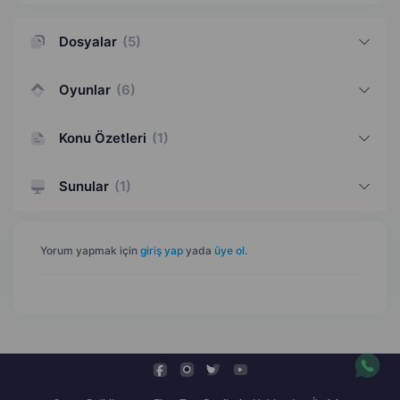
Dosyalar
(
5
)
Oyunlar
(
6
)
Konu Özetleri
(
1
)
Sunular
(
1
)
Yorum yapmak için
giriş yap
yada
üye ol
.