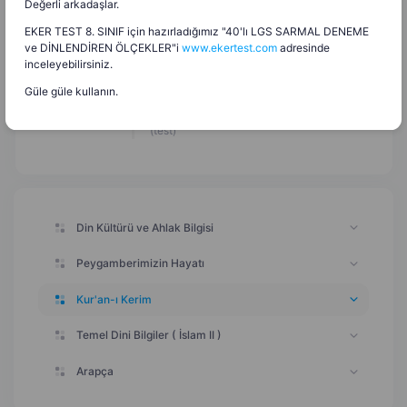
Değerli arkadaşlar.
Ünite Değerlendirme (Uçan Meyve Oyunu)
10.05.2026
EKER TEST 8. SINIF için hazırladığımız "40'lı LGS SARMAL DENEME
ve DİNLENDİREN ÖLÇEKLER"i
www.ekertest.com
adresinde
İslam Düşüncesinde Tasavvufi Yorumlar
10.05.2026
inceleyebilirsiniz.
(hafıza kartları)
Güle güle kullanın.
İslam Düşüncesinde Tasavvufi Yorumlar
10.05.2026
(test)
Din Kültürü ve Ahlak Bilgisi
Peygamberimizin Hayatı
Kur'an-ı Kerim
Temel Dini Bilgiler ( İslam II )
Arapça