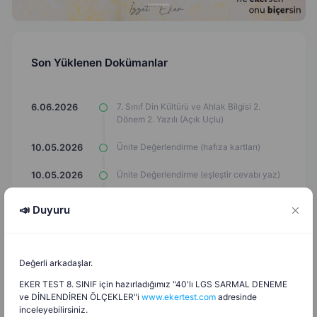
Son Yüklenen Dokümanlar
7. Sınıf Din Kültürü ve Ahlak Bilgisi 2.
6.06.2026
Dönem 2. Yazılı (Açık Uçlu)
Ünite Değerlendirme (hafıza kartları)
10.05.2026
Ünite Değerlendirme (eşleştir cevabı yaz)
10.05.2026
Ünite Değerlendirme (test)
10.05.2026
📣 Duyuru
Ünite Değerlendirme (eşleştirme çizgi
10.05.2026
çizimi)
Değerli arkadaşlar.
Ünite Değerlendirme (Çark Döndürme
10.05.2026
Oyunu)
EKER TEST 8. SINIF için hazırladığımız "40'lı LGS SARMAL DENEME
ve DİNLENDİREN ÖLÇEKLER"i
www.ekertest.com
adresinde
inceleyebilirsiniz.
Ünite Değerlendirme (Araba Oyunu)
10.05.2026