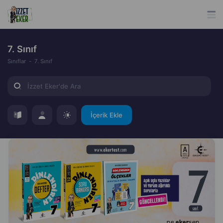
7. Sınıf
Sınıflar
7. Sınıf
İçerik Ekle