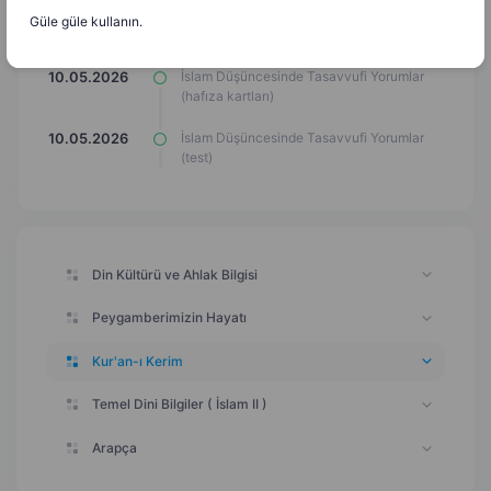
Güle güle kullanın.
Ünite Değerlendirme (Uçan Meyve Oyunu)
10.05.2026
İslam Düşüncesinde Tasavvufi Yorumlar
10.05.2026
(hafıza kartları)
İslam Düşüncesinde Tasavvufi Yorumlar
10.05.2026
(test)
Din Kültürü ve Ahlak Bilgisi
Peygamberimizin Hayatı
Kur'an-ı Kerim
Temel Dini Bilgiler ( İslam II )
Arapça