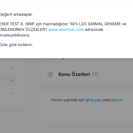
Değerli arkadaşlar.
EKER TEST 8. SINIF için hazırladığımız "40'lı LGS SARMAL DENEME ve
DİNLENDİREN ÖLÇEKLER"i
www.ekertest.com
adresinde
inceleyebilirsiniz.
Dosyalar
(
2
)
Güle güle kullanın.
Oyunlar
(
6
)
Konu Özetleri
(
1
)
Yorum yapmak için
giriş yap
yada
üye ol
.