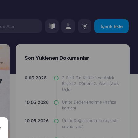
İçerik Ekle
Son Yüklenen Dokümanlar
6.06.2026
7. Sınıf Din Kültürü ve Ahlak
Bilgisi 2. Dönem 2. Yazılı (Açık
Uçlu)
10.05.2026
Ünite Değerlendirme (hafıza
kartları)
10.05.2026
Ünite Değerlendirme (eşleştir
cevabı yaz)