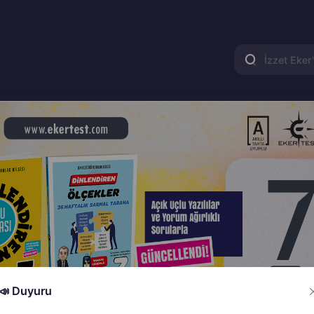
📣 Duyuru