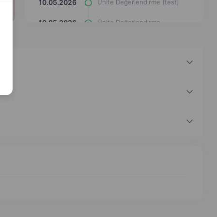
10.05.2026
Ünite Değerlendirme (test)
10.05.2026
Ünite Değerlendirme
(eşleştirme çizgi çizimi)
10.05.2026
Ünite Değerlendirme (Çark
Döndürme Oyunu)
10.05.2026
Ünite Değerlendirme (Araba
Oyunu)
10.05.2026
Ünite Değerlendirme (Uçan
Meyve Oyunu)
10.05.2026
İslam Düşüncesinde Tasavvufi
Yorumlar (hafıza kartları)
10.05.2026
İslam Düşüncesinde Tasavvufi
Yorumlar (test)