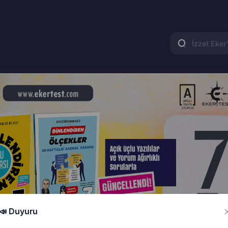
📣 Duyuru