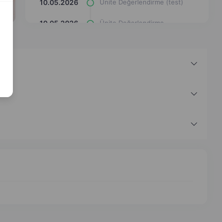
10.05.2026
Ünite Değerlendirme (test)
10.05.2026
Ünite Değerlendirme
(eşleştirme çizgi çizimi)
10.05.2026
Ünite Değerlendirme (Çark
Döndürme Oyunu)
10.05.2026
Ünite Değerlendirme (Araba
Oyunu)
10.05.2026
Ünite Değerlendirme (Uçan
Meyve Oyunu)
10.05.2026
İslam Düşüncesinde Tasavvufi
Yorumlar (hafıza kartları)
10.05.2026
İslam Düşüncesinde Tasavvufi
Yorumlar (test)