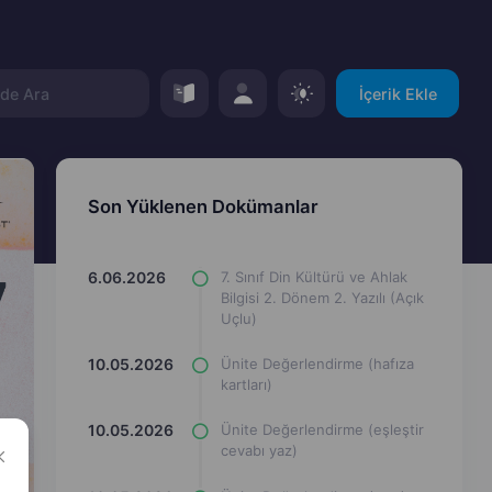
İçerik Ekle
Son Yüklenen Dokümanlar
6.06.2026
7. Sınıf Din Kültürü ve Ahlak
Bilgisi 2. Dönem 2. Yazılı (Açık
Uçlu)
10.05.2026
Ünite Değerlendirme (hafıza
kartları)
10.05.2026
Ünite Değerlendirme (eşleştir
cevabı yaz)