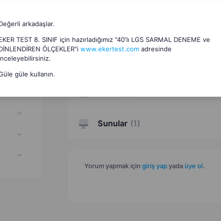
Değerli arkadaşlar.
EKER TEST 8. SINIF için hazırladığımız "40'lı LGS SARMAL DENEME ve
DİNLENDİREN ÖLÇEKLER"i
www.ekertest.com
adresinde
inceleyebilirsiniz.
Interaktif Etkinlikler
(
1
)
Güle güle kullanın.
Video
(
1
)
Sunular
(
1
)
Yorum yapmak için
giriş yap
yada
üye ol
.