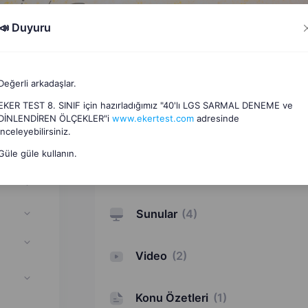
📣 Duyuru
Değerli arkadaşlar.
Dosyalar
(
12
)
if
EKER TEST 8. SINIF için hazırladığımız "40'lı LGS SARMAL DENEME ve
DİNLENDİREN ÖLÇEKLER"i
www.ekertest.com
adresinde
Interaktif Etkinlikler
(
1
)
inceleyebilirsiniz.
Güle güle kullanın.
Oyunlar
(
9
)
Sunular
(
4
)
Video
(
2
)
Konu Özetleri
(
1
)