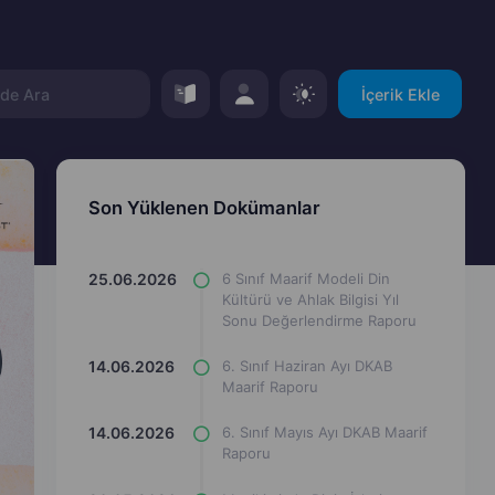
İçerik Ekle
Son Yüklenen Dokümanlar
25.06.2026
6 Sınıf Maarif Modeli Din
Kültürü ve Ahlak Bilgisi Yıl
Sonu Değerlendirme Raporu
14.06.2026
6. Sınıf Haziran Ayı DKAB
Maarif Raporu
14.06.2026
6. Sınıf Mayıs Ayı DKAB Maarif
Raporu