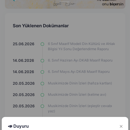
Son Yüklenen Dokümanlar
6 Sınıf Maarif Modeli Din Kültürü ve Ahlak
25.06.2026
Bilgisi Yıl Sonu Değerlendirme Raporu
6. Sınıf Haziran Ayı DKAB Maarif Raporu
14.06.2026
6. Sınıf Mayıs Ayı DKAB Maarif Raporu
14.06.2026
Musikimizde Dinin İzleri (hafıza kartları)
20.05.2026
Musikimizde Dinin İzleri (kelime avı)
20.05.2026
Musikimizde Dinin İzleri (eşleştir cevabı
20.05.2026
yaz)
Musikimizde Dinin İzleri (yazı çerçevesi)
20.05.2026
📣 Duyuru