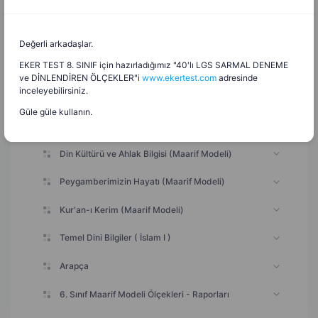
Musikimizde Dinin İzleri (eşleştirme çizgi
20.05.2026
çizimi)
Değerli arkadaşlar.
Musikimizde Dinin İzleri (uçak etkinliği)
20.05.2026
EKER TEST 8. SINIF için hazırladığımız "40'lı LGS SARMAL DENEME
Musikimizde Dinin İzleri (bulmaca)
20.05.2026
ve DİNLENDİREN ÖLÇEKLER"i
www.ekertest.com
adresinde
inceleyebilirsiniz.
Güle güle kullanın.
Din Kültürü ve Ahlak Bilgisi (Maarif Modeli)
Peygamberimizin Hayatı (Maarif Modeli)
Kur'an-ı Kerim (Maarif Modeli)
Temel Dini Bilgiler ( İslam I )
Arapça
6. Sınıf Maarif Modeli Ölçekleri - Raporları