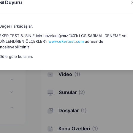
📣 Duyuru
Değerli arkadaşlar.
EKER TEST 8. SINIF için hazırladığımız "40'lı LGS SARMAL DENEME ve
Interaktif Etkinlikler
(
1
)
DİNLENDİREN ÖLÇEKLER"i
www.ekertest.com
adresinde
if
inceleyebilirsiniz.
Oyunlar
(
5
)
Güle güle kullanın.
Video
(
1
)
Sunular
(
2
)
Dosyalar
(
1
)
Konu Özetleri
(
1
)