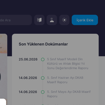
İçerik Ekle
Son Yüklenen Dokümanlar
25.06.2026
5 Sınıf Maarif Modeli Din
Kültürü ve Ahlak Bilgisi Yıl
Sonu Değerlendirme Raporu
14.06.2026
5. Sınıf Haziran Ayı DKAB
Maarif Raporu
14.06.2026
5. Sınıf Mayıs Ayı DKAB Maarif
Raporu