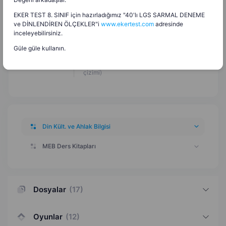
EKER TEST 8. SINIF için hazırladığımız "40'lı LGS SARMAL DENEME
Günlük Hayatta Dini İfadeler Kelime Avı
28.12.2025
ve DİNLENDİREN ÖLÇEKLER"i
www.ekertest.com
adresinde
Bulmacası
inceleyebilirsiniz.
Ünite Değerlendirme (test)
13.10.2025
Güle güle kullanın.
Ünite Değerlendirme (eşleştirme çizgi
13.10.2025
çizimi)
Din Kült. ve Ahlak Bilgisi
MEB Ders Kitapları
Dosyalar
(
17
)
Oyunlar
(
12
)