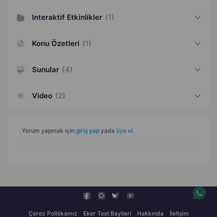
Interaktif Etkinlikler
(
1
)
Konu Özetleri
(
1
)
Sunular
(
4
)
Video
(
2
)
Yorum yapmak için
giriş yap
yada
üye ol
.
Çerez Politikamız
Eker Test Bayileri
Hakkında
İletişim