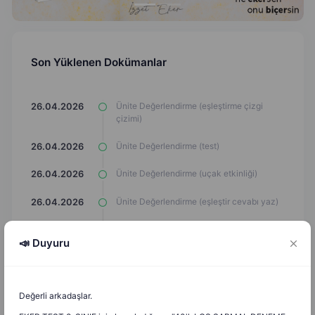
Son Yüklenen Dokümanlar
Ünite Değerlendirme (eşleştirme çizgi
26.04.2026
çizimi)
Ünite Değerlendirme (test)
26.04.2026
Ünite Değerlendirme (uçak etkinliği)
26.04.2026
Ünite Değerlendirme (eşleştir cevabı yaz)
26.04.2026
Ünite Değerlendirme (Araba Oyunu)
26.04.2026
📣 Duyuru
Hz. Muhammed'in (s.a.v) Doğumu,
9.03.2026
Çocukluk ve Gençlik Yılları (Araba Oyunu)
Değerli arkadaşlar.
Hz Muhammed'in (s.a.v) Ailesi (Araba
9.03.2026
Oyunu)