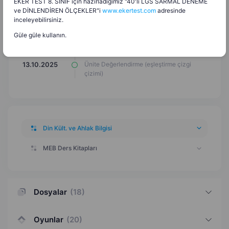
EKER TEST 8. SINIF için hazırladığımız "40'lı LGS SARMAL DENEME
ve DİNLENDİREN ÖLÇEKLER"i
www.ekertest.com
adresinde
Günlük Hayatta Dini İfadeler Kelime Avı
28.12.2025
inceleyebilirsiniz.
Bulmacası
Güle güle kullanın.
Ünite Değerlendirme (test)
13.10.2025
Ünite Değerlendirme (eşleştirme çizgi
13.10.2025
çizimi)
Din Kült. ve Ahlak Bilgisi
MEB Ders Kitapları
Dosyalar
(
18
)
Oyunlar
(
20
)