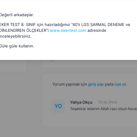
Değerli arkadaşlar.
EKER TEST 8. SINIF için hazırladığımız "40'lı LGS SARMAL DENEME ve
DİNLENDİREN ÖLÇEKLER"i
www.ekertest.com
adresinde
inceleyebilirsiniz.
Sunular
(
2
)
Güle güle kullanın.
Konu Özetleri
(
1
)
Yorum yapmak için
giriş yap
yada
üye ol
.
Yahya Okçu
10 ay önce
Y
O
Teşekkür ederim Allah razı olsun hoc