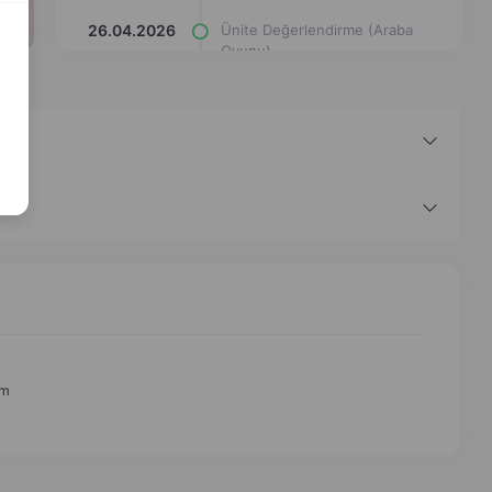
26.04.2026
Ünite Değerlendirme (Araba
Oyunu)
9.03.2026
Hz. Muhammed'in (s.a.v)
Doğumu, Çocukluk ve Gençlik
Yılları (Araba Oyunu)
9.03.2026
Hz Muhammed'in (s.a.v) Ailesi
(Araba Oyunu)
28.12.2025
Günlük Hayatta Dini İfadeler
Kelime Avı Bulmacası
13.10.2025
Ünite Değerlendirme (test)
13.10.2025
Ünite Değerlendirme
(eşleştirme çizgi çizimi)
am