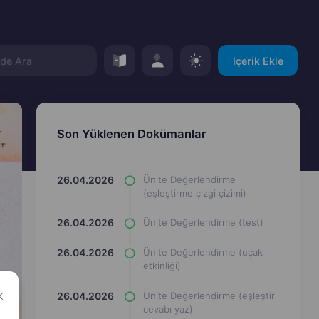
İçerik Ekle
Son Yüklenen Dokümanlar
26.04.2026
Ünite Değerlendirme
(eşleştirme çizgi çizimi)
26.04.2026
Ünite Değerlendirme (test)
26.04.2026
Ünite Değerlendirme (uçak
etkinliği)
26.04.2026
Ünite Değerlendirme (eşleştir
cevabı yaz)