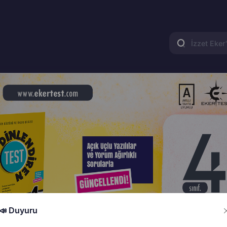
📣 Duyuru