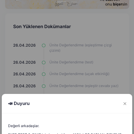
Son Yüklenen Dokümanlar
Ünite Değerlendirme (eşleştirme çizgi
26.04.2026
çizimi)
Ünite Değerlendirme (test)
26.04.2026
Ünite Değerlendirme (uçak etkinliği)
26.04.2026
Ünite Değerlendirme (eşleştir cevabı yaz)
26.04.2026
Ünite Değerlendirme (Araba Oyunu)
26.04.2026
📣 Duyuru
Hz. Muhammed'in (s.a.v) Doğumu,
9.03.2026
Çocukluk ve Gençlik Yılları (Araba Oyunu)
Değerli arkadaşlar.
Hz Muhammed'in (s.a.v) Ailesi (Araba
9.03.2026
Oyunu)