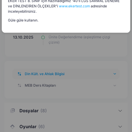
EKER TEST 8. SINIF için hazırladığımız "40'lı LGS SARMAL DENEME
ve DİNLENDİREN ÖLÇEKLER"i
www.ekertest.com
adresinde
Günlük Hayatta Dini İfadeler Kelime Avı
28.12.2025
inceleyebilirsiniz.
Bulmacası
Güle güle kullanın.
Ünite Değerlendirme (test)
13.10.2025
Ünite Değerlendirme (eşleştirme çizgi
13.10.2025
çizimi)
Din Kült. ve Ahlak Bilgisi
MEB Ders Kitapları
Dosyalar
(
8
)
Oyunlar
(
6
)