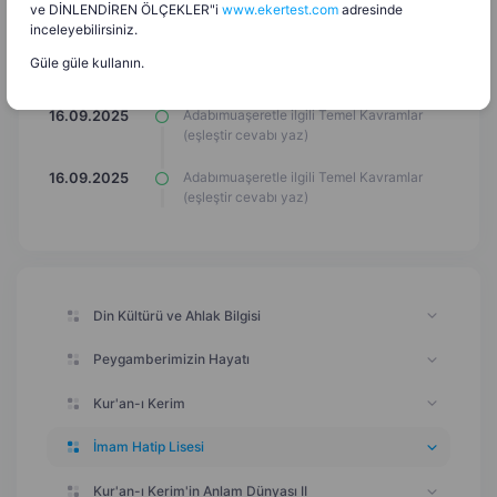
(hafıza kartları)
ve DİNLENDİREN ÖLÇEKLER"i
www.ekertest.com
adresinde
inceleyebilirsiniz.
Adabımuaşeretle ilgili Temel Kavramlar
16.09.2025
Güle güle kullanın.
(eşleştirme çizgi çizimi)
Adabımuaşeretle ilgili Temel Kavramlar
16.09.2025
(eşleştir cevabı yaz)
Adabımuaşeretle ilgili Temel Kavramlar
16.09.2025
(eşleştir cevabı yaz)
Din Kültürü ve Ahlak Bilgisi
Peygamberimizin Hayatı
Kur'an-ı Kerim
İmam Hatip Lisesi
Kur'an-ı Kerim'in Anlam Dünyası II