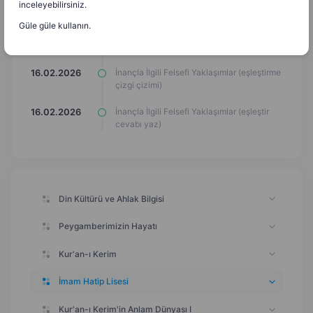
inceleyebilirsiniz.
kartları)
Güle güle kullanın.
İnançla İlgili Felsefi Yaklaşımlar (yazı
16.02.2026
çerçevesi)
İnançla İlgili Felsefi Yaklaşımlar (eşleştirme
16.02.2026
çizgi çizimi)
İnançla İlgili Felsefi Yaklaşımlar (eşleştir
16.02.2026
cevabı yaz)
Din Kültürü ve Ahlak Bilgisi
Peygamberimizin Hayatı
Kur'an-ı Kerim
İmam Hatip Lisesi
Kur'an-ı Kerim'in Anlam Dünyası I