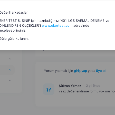
Değerli arkadaşlar.
EKER TEST 8. SINIF için hazırladığımız "40'lı LGS SARMAL DENEME ve
DİNLENDİREN ÖLÇEKLER"i
www.ekertest.com
adresinde
inceleyebilirsiniz.
Dosyalar
(
6
)
Güle güle kullanın.
Sunular
(
1
)
Yorum yapmak için
giriş yap
yada
üye ol
.
Şükran Yılmaz
2 yıl önce
ş
y
vaaz değerlendirme formu yok mu h