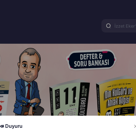
📣 Duyuru