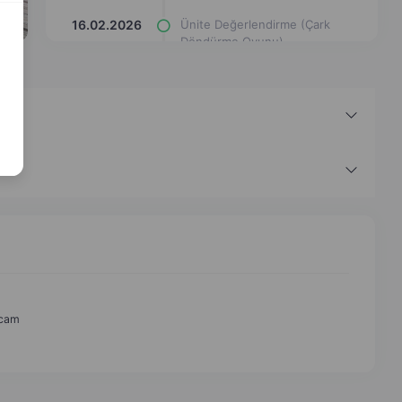
16.02.2026
Ünite Değerlendirme (Çark
Döndürme Oyunu)
16.02.2026
Ünite Değerlendirme (Labirent
Kovalamaca)
16.02.2026
İnançla İlgili Felsefi Yaklaşımlar
(hafıza kartları)
16.02.2026
İnançla İlgili Felsefi Yaklaşımlar
(yazı çerçevesi)
16.02.2026
İnançla İlgili Felsefi Yaklaşımlar
(eşleştirme çizgi çizimi)
16.02.2026
İnançla İlgili Felsefi Yaklaşımlar
(eşleştir cevabı yaz)
ocam