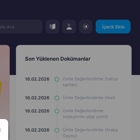
İçerik Ekle
Son Yüklenen Dokümanlar
16.02.2026
Ünite Değerlendirme (hafıza
kartları)
16.02.2026
Ünite Değerlendirme (test)
16.02.2026
Ünite Değerlendirme
(eşleştirme çizgi çizimi)
16.02.2026
Ünite Değerlendirme (Araba
Oyunu)