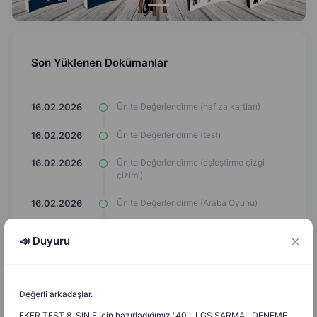
Son Yüklenen Dokümanlar
Ünite Değerlendirme (hafıza kartları)
16.02.2026
Ünite Değerlendirme (test)
16.02.2026
Ünite Değerlendirme (eşleştirme çizgi
16.02.2026
çizimi)
Ünite Değerlendirme (Araba Oyunu)
16.02.2026
Ünite Değerlendirme (Çark Döndürme
16.02.2026
📣 Duyuru
Oyunu)
Ünite Değerlendirme (Labirent
16.02.2026
Kovalamaca)
Değerli arkadaşlar.
İnançla İlgili Felsefi Yaklaşımlar (hafıza
16.02.2026
EKER TEST 8. SINIF için hazırladığımız "40'lı LGS SARMAL DENEME