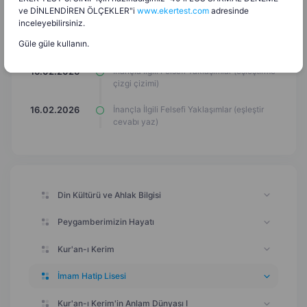
kartları)
ve DİNLENDİREN ÖLÇEKLER"i
www.ekertest.com
adresinde
inceleyebilirsiniz.
İnançla İlgili Felsefi Yaklaşımlar (yazı
16.02.2026
Güle güle kullanın.
çerçevesi)
İnançla İlgili Felsefi Yaklaşımlar (eşleştirme
16.02.2026
çizgi çizimi)
İnançla İlgili Felsefi Yaklaşımlar (eşleştir
16.02.2026
cevabı yaz)
Din Kültürü ve Ahlak Bilgisi
Peygamberimizin Hayatı
Kur'an-ı Kerim
İmam Hatip Lisesi
Kur'an-ı Kerim'in Anlam Dünyası I