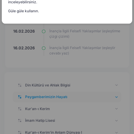
inceleyebilirsiniz.
kartları)
Güle güle kullanın.
İnançla İlgili Felsefi Yaklaşımlar (yazı
16.02.2026
çerçevesi)
İnançla İlgili Felsefi Yaklaşımlar (eşleştirme
16.02.2026
çizgi çizimi)
İnançla İlgili Felsefi Yaklaşımlar (eşleştir
16.02.2026
cevabı yaz)
Din Kültürü ve Ahlak Bilgisi
Peygamberimizin Hayatı
Kur'an-ı Kerim
İmam Hatip Lisesi
Kur'an-ı Kerim'in Anlam Dünyası I