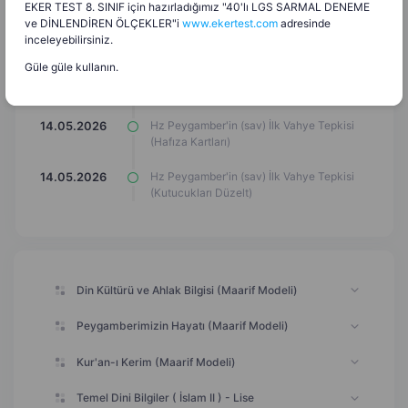
EKER TEST 8. SINIF için hazırladığımız "40'lı LGS SARMAL DENEME
Hz Peygamber'in (sav) İlk Vahye Tepkisi
14.05.2026
ve DİNLENDİREN ÖLÇEKLER"i
www.ekertest.com
adresinde
(Eşleştir Etkinliği)
inceleyebilirsiniz.
Güle güle kullanın.
Hz Peygamber'in (sav) İlk Vahye Tepkisi
14.05.2026
(Kelime Bulmaca)
Hz Peygamber'in (sav) İlk Vahye Tepkisi
14.05.2026
(Hafıza Kartları)
Hz Peygamber'in (sav) İlk Vahye Tepkisi
14.05.2026
(Kutucukları Düzelt)
Din Kültürü ve Ahlak Bilgisi (Maarif Modeli)
Peygamberimizin Hayatı (Maarif Modeli)
Kur'an-ı Kerim (Maarif Modeli)
Temel Dini Bilgiler ( İslam II ) - Lise