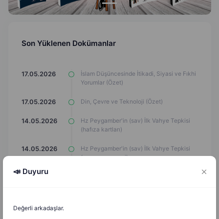
Son Yüklenen Dokümanlar
İslam Düşüncesinde İtikadi, Siyasi ve Fıkhi
17.05.2026
Yorumlar (Özet)
Din, Çevre ve Teknoloji (Özet)
17.05.2026
Hz Peygamber'in (sav) İlk Vahye Tepkisi
14.05.2026
(hafıza kartları)
Hz Peygamber'in (sav) İlk Vahye Tepkisi
14.05.2026
(yazı çeçrçevesi)
📣 Duyuru
Hz Peygamber'in (sav) İlk Vahye Tepkisi
14.05.2026
(eşleştirme çizgi çizimi)
Hz Peygamber'in (sav) İlk Vahye Tepkisi
14.05.2026
Değerli arkadaşlar.
(Eşleşmeyi Bul)