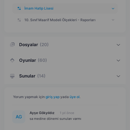
İmam Hatip Lisesi
10. Sınıf Maarif Modeli Ölçekleri - Raporları
Dosyalar
(
20
)
Oyunlar
(
60
)
Sunular
(
14
)
Yorum yapmak için
giriş yap
yada
üye ol
.
Ayşe Gökyıldız
1 yıl önce
A
G
sa medine dönemi sunuları varmı