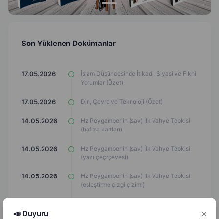
Son Yüklenen Dokümanlar
İslam Düşüncesinde İtikadi, Siyasi ve Fıkhi
17.05.2026
Yorumlar (Özet)
Din, Çevre ve Teknoloji (Özet)
17.05.2026
Hz Peygamber'in (sav) İlk Vahye Tepkisi
14.05.2026
(hafıza kartları)
Hz Peygamber'in (sav) İlk Vahye Tepkisi
14.05.2026
(yazı çeçrçevesi)
Hz Peygamber'in (sav) İlk Vahye Tepkisi
14.05.2026
(eşleştirme çizgi çizimi)
Hz Peygamber'in (sav) İlk Vahye Tepkisi
14.05.2026
(Eşleşmeyi Bul)
📣 Duyuru