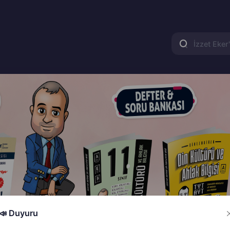
📣 Duyuru