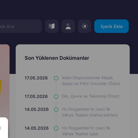
İçerik Ekle
Son Yüklenen Dokümanlar
17.05.2026
İslam Düşüncesinde İtikadi,
Siyasi ve Fıkhi Yorumlar (Özet)
17.05.2026
Din, Çevre ve Teknoloji (Özet)
14.05.2026
Hz Peygamber'in (sav) İlk
Vahye Tepkisi (hafıza kartları)
14.05.2026
Hz Peygamber'in (sav) İlk
Vahye Tepkisi (yazı