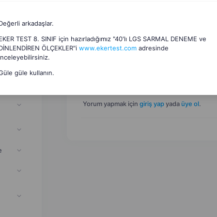
Değerli arkadaşlar.
EKER TEST 8. SINIF için hazırladığımız "40'lı LGS SARMAL DENEME ve
DİNLENDİREN ÖLÇEKLER"i
www.ekertest.com
adresinde
inceleyebilirsiniz.
Oyunlar
(
4
)
if
Güle güle kullanın.
Yorum yapmak için
giriş yap
yada
üye ol
.
e