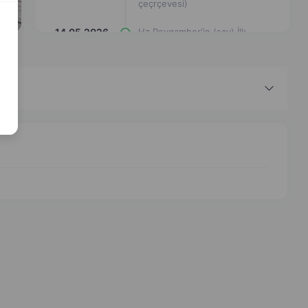
çeçrçevesi)
14.05.2026
Hz Peygamber'in (sav) İlk
Vahye Tepkisi (eşleştirme
çizgi çizimi)
14.05.2026
Hz Peygamber'in (sav) İlk
Vahye Tepkisi (Eşleşmeyi Bul)
14.05.2026
Hz Peygamber'in (sav) İlk
Vahye Tepkisi (Eşleştir
Etkinliği)
14.05.2026
Hz Peygamber'in (sav) İlk
Vahye Tepkisi (Kelime
Bulmaca)
14.05.2026
Hz Peygamber'in (sav) İlk
Vahye Tepkisi (Hafıza Kartları)
14.05.2026
Hz Peygamber'in (sav) İlk
Vahye Tepkisi (Kutucukları
Düzelt)