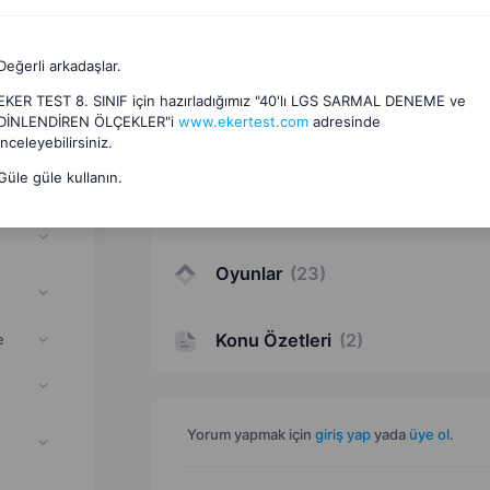
Değerli arkadaşlar.
EKER TEST 8. SINIF için hazırladığımız "40'lı LGS SARMAL DENEME ve
DİNLENDİREN ÖLÇEKLER"i
www.ekertest.com
adresinde
Dosyalar
(
28
)
inceleyebilirsiniz.
if
Güle güle kullanın.
Sunular
(
3
)
Oyunlar
(
23
)
Konu Özetleri
(
2
)
e
Yorum yapmak için
giriş yap
yada
üye ol
.