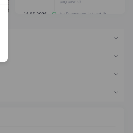
çeçrçevesi)
14.05.2026
Hz Peygamber'in (sav) İlk
Vahye Tepkisi (eşleştirme
çizgi çizimi)
14.05.2026
Hz Peygamber'in (sav) İlk
Vahye Tepkisi (Eşleşmeyi Bul)
14.05.2026
Hz Peygamber'in (sav) İlk
Vahye Tepkisi (Eşleştir
Etkinliği)
14.05.2026
Hz Peygamber'in (sav) İlk
Vahye Tepkisi (Kelime
Bulmaca)
14.05.2026
Hz Peygamber'in (sav) İlk
Vahye Tepkisi (Hafıza Kartları)
14.05.2026
Hz Peygamber'in (sav) İlk
Vahye Tepkisi (Kutucukları
Düzelt)