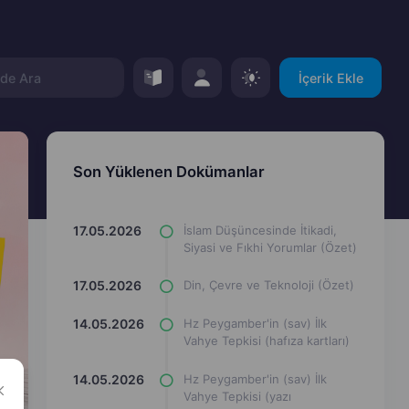
İçerik Ekle
Son Yüklenen Dokümanlar
17.05.2026
İslam Düşüncesinde İtikadi,
Siyasi ve Fıkhi Yorumlar (Özet)
17.05.2026
Din, Çevre ve Teknoloji (Özet)
14.05.2026
Hz Peygamber'in (sav) İlk
Vahye Tepkisi (hafıza kartları)
14.05.2026
Hz Peygamber'in (sav) İlk
Vahye Tepkisi (yazı