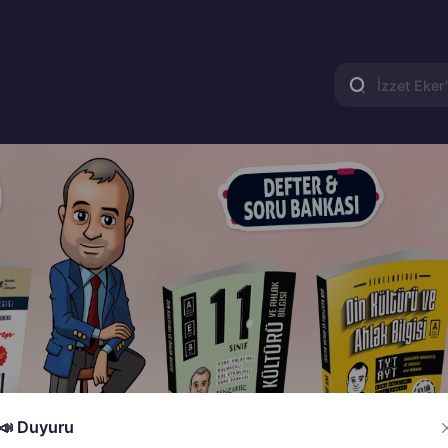
📣 Duyuru