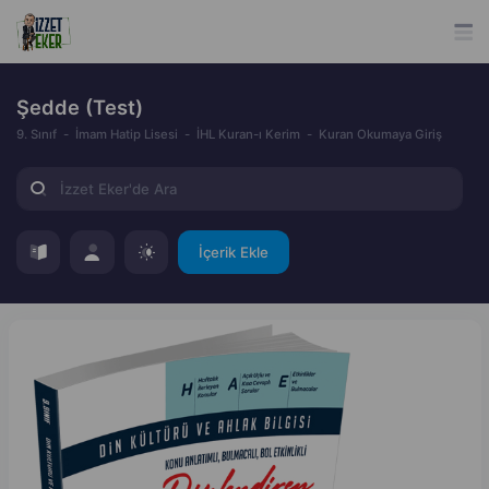
Şedde (Test)
9. Sınıf
İmam Hatip Lisesi
İHL Kuran-ı Kerim
Kuran Okumaya Giriş
İçerik Ekle