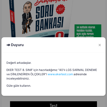
📣 Duyuru
Değerli arkadaşlar.
EKER TEST 8. SINIF için hazırladığımız "40'lı LGS SARMAL DENEME
ve DİNLENDİREN ÖLÇEKLER"i
www.ekertest.com
adresinde
İzzet Eker
İ
E
inceleyebilirsiniz.
7.08.2025
Güle güle kullanın.
Şedde (Test)