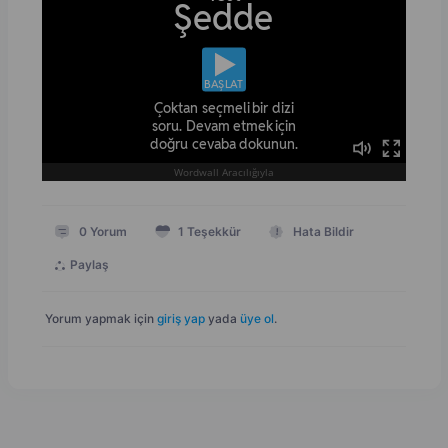
0
Yorum
1
Teşekkür
Hata Bildir
Paylaş
Yorum yapmak için
giriş yap
yada
üye ol
.