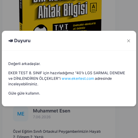
📣 Duyuru
Değerli arkadaşlar.
EKER TEST 8. SINIF için hazırladığımız "40'lı LGS SARMAL DENEME
ve DİNLENDİREN ÖLÇEKLER"i
www.ekertest.com
adresinde
inceleyebilirsiniz.
Güle güle kullanın.
Muhammet Esen
M
E
7.06.2026
Özel Eğitim Sınıfı Ortaokul Peygamberimizin Hayatı
2. Dönem 2. Yazılı