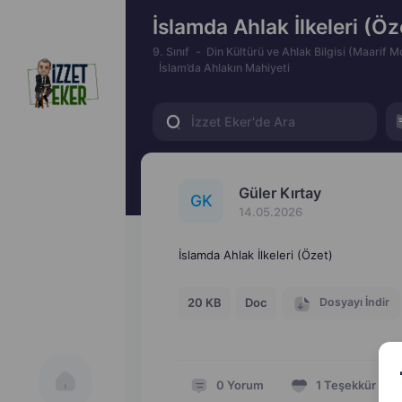
İslamda Ahlak İlkeleri (Öz
9. Sınıf
Din Kültürü ve Ahlak Bilgisi (Maarif M
İslam’da Ahlakın Mahiyeti
Güler Kırtay
G
K
14.05.2026
İslamda Ahlak İlkeleri (Özet)
Dosyayı İndir
20 KB
Doc
0
Yorum
1
Teşekkür