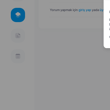
Yorum yapmak için
giriş yap
yada
üye ol
.