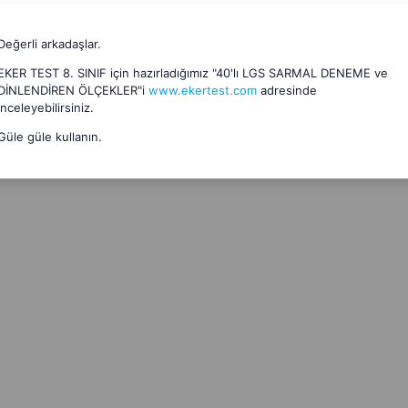
Değerli arkadaşlar.
EKER TEST 8. SINIF için hazırladığımız "40'lı LGS SARMAL DENEME ve
DİNLENDİREN ÖLÇEKLER"i
www.ekertest.com
adresinde
inceleyebilirsiniz.
Güle güle kullanın.