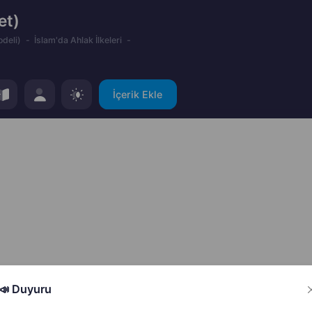
et)
odeli)
İslam'da Ahlak İlkeleri
İçerik Ekle
📣 Duyuru
Hata Bildir
Paylaş