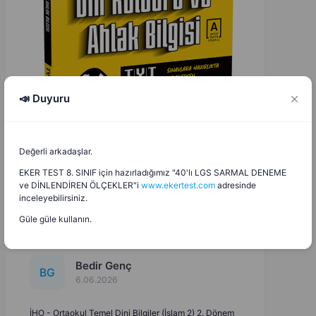
📣 Duyuru
Değerli arkadaşlar.
EKER TEST 8. SINIF için hazırladığımız "40'lı LGS SARMAL DENEME
ve DİNLENDİREN ÖLÇEKLER"i
www.ekertest.com
adresinde
inceleyebilirsiniz.
Güle güle kullanın.
Bedir Genç
B
G
6.06.2026
İHO - Ortaokul Temel Dini Bilgiler (İslam 2) 2. Dönem