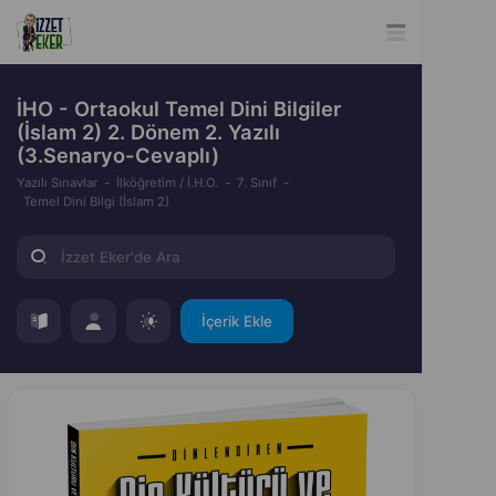
İHO - Ortaokul Temel Dini Bilgiler
(İslam 2) 2. Dönem 2. Yazılı
(3.Senaryo-Cevaplı)
Yazılı Sınavlar
İlköğretim / İ.H.O.
7. Sınıf
Temel Dini Bilgi (İslam 2)
İçerik Ekle