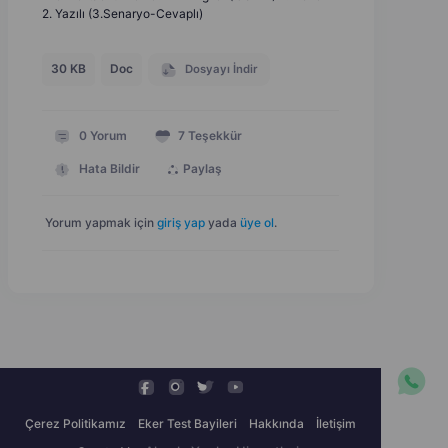
2. Yazılı (3.Senaryo-Cevaplı)
30 KB
Doc
Dosyayı İndir
0
Yorum
7
Teşekkür
Hata Bildir
Paylaş
Yorum yapmak için
giriş yap
yada
üye ol
.
Çerez Politikamız
Eker Test Bayileri
Hakkında
İletişim