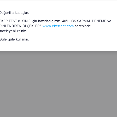
Değerli arkadaşlar.
EKER TEST 8. SINIF için hazırladığımız "40'lı LGS SARMAL DENEME ve
DİNLENDİREN ÖLÇEKLER"i
www.ekertest.com
adresinde
inceleyebilirsiniz.
Güle güle kullanın.