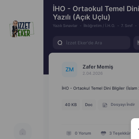
İHO - Ortaokul Temel Dini 
Yazılı (Açık Uçlu)
Yazılı Sınavlar
İlköğretim / İ.H.O.
7. Sınıf
Zafer Memiş
Z
M
2.04.2026
İHO - Ortaokul Temel Dini Bilgiler (İslam 
Dosyayı İndir
40 KB
Doc
0
Yorum
3
Teşekkür