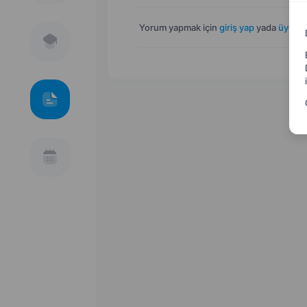
Yorum yapmak için
giriş yap
yada
üye ol
.