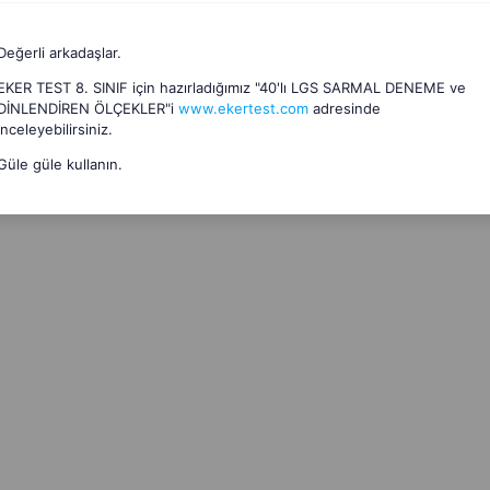
Değerli arkadaşlar.
EKER TEST 8. SINIF için hazırladığımız "40'lı LGS SARMAL DENEME ve
DİNLENDİREN ÖLÇEKLER"i
www.ekertest.com
adresinde
inceleyebilirsiniz.
Güle güle kullanın.