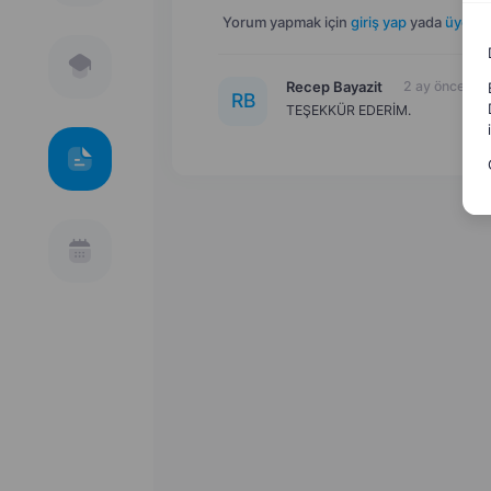
Yorum yapmak için
giriş yap
yada
üye ol
.
Recep Bayazit
2 ay önce
R
B
TEŞEKKÜR EDERİM.