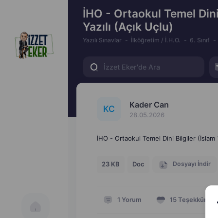
İHO - Ortaokul Temel Dini 
Yazılı (Açık Uçlu)
Yazılı Sınavlar
İlköğretim / İ.H.O.
6. Sınıf
Kader Can
K
C
28.05.2026
İHO - Ortaokul Temel Dini Bilgiler (İslam
Dosyayı İndir
23 KB
Doc
1
Yorum
15
Teşekkür