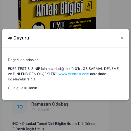
📣 Duyuru
Değerli arkadaşlar.
EKER TEST 8. SINIF için hazırladığımız "40'lı LGS SARMAL DENEME
ve DİNLENDİREN ÖLÇEKLER"i
www.ekertest.com
adresinde
inceleyebilirsiniz.
Güle güle kullanın.
Ramazan Odabaş
R
O
25.12.2025
İHO - Ortaokul Temel Dini Bilgiler (İslam 1) 1. Dönem
2. Yazılı (Açık Uçlu)