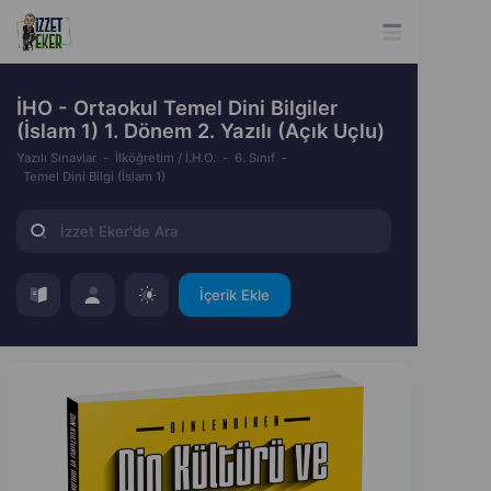
İHO - Ortaokul Temel Dini Bilgiler
(İslam 1) 1. Dönem 2. Yazılı (Açık Uçlu)
Yazılı Sınavlar
İlköğretim / İ.H.O.
6. Sınıf
Temel Dini Bilgi (İslam 1)
İçerik Ekle