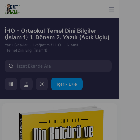
İHO - Ortaokul Temel Dini Bilgiler
(İslam 1) 1. Dönem 2. Yazılı (Açık Uçlu)
Yazılı Sınavlar
İlköğretim / İ.H.O.
6. Sınıf
Temel Dini Bilgi (İslam 1)
İçerik Ekle