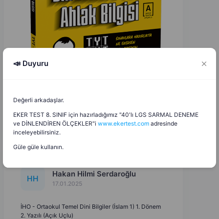
📣 Duyuru
Değerli arkadaşlar.
EKER TEST 8. SINIF için hazırladığımız "40'lı LGS SARMAL DENEME
ve DİNLENDİREN ÖLÇEKLER"i
www.ekertest.com
adresinde
inceleyebilirsiniz.
Güle güle kullanın.
Hakan Hilmi Serdaroğlu
H
H
17.01.2025
İHO - Ortaokul Temel Dini Bilgiler (İslam 1) 1. Dönem
2. Yazılı (Açık Uçlu)