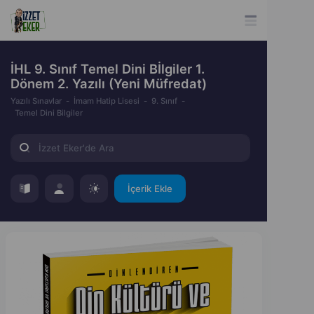
İHL 9. Sınıf Temel Dini Bİlgiler 1.
Dönem 2. Yazılı (Yeni Müfredat)
Yazılı Sınavlar
İmam Hatip Lisesi
9. Sınıf
Temel Dini Bilgiler
İçerik Ekle