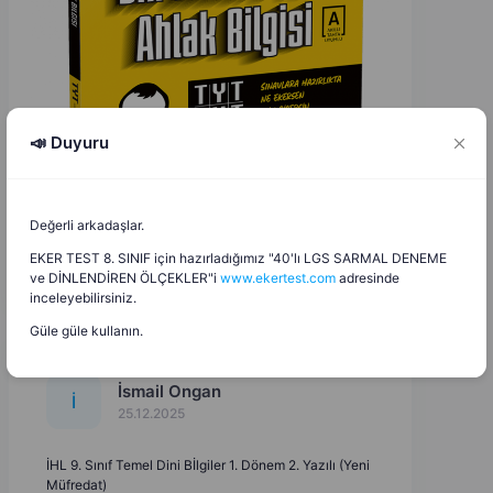
📣 Duyuru
Değerli arkadaşlar.
EKER TEST 8. SINIF için hazırladığımız "40'lı LGS SARMAL DENEME
ve DİNLENDİREN ÖLÇEKLER"i
www.ekertest.com
adresinde
inceleyebilirsiniz.
Güle güle kullanın.
İsmail Ongan
İ
25.12.2025
İHL 9. Sınıf Temel Dini Bİlgiler 1. Dönem 2. Yazılı (Yeni
Müfredat)