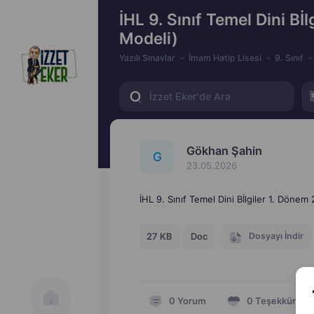
İHL 9. Sınıf Temel Dini Bİl
Modeli)
Yazılı Sınavlar
İmam Hatip Lisesi
9. Sınıf
Gökhan Şahin
G
23.05.2026
İHL 9. Sınıf Temel Dini Bİlgiler 1. Dönem 
Dosyayı İndir
27 KB
Doc
0
Yorum
0
Teşekkür