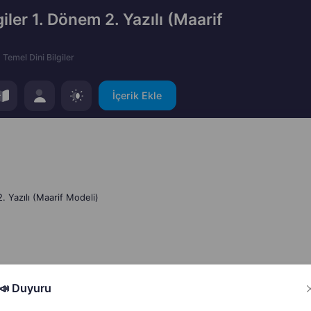
giler 1. Dönem 2. Yazılı (Maarif
Temel Dini Bilgiler
İçerik Ekle
2. Yazılı (Maarif Modeli)
📣 Duyuru
Hata Bildir
Paylaş