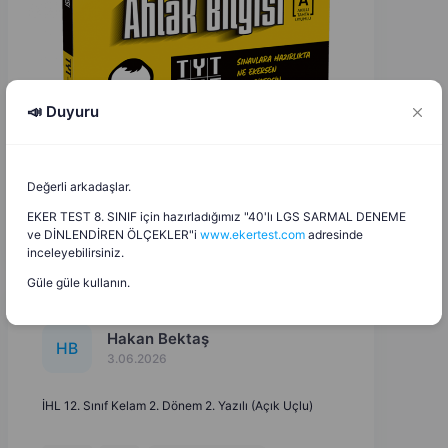
📣 Duyuru
Değerli arkadaşlar.
EKER TEST 8. SINIF için hazırladığımız "40'lı LGS SARMAL DENEME
ve DİNLENDİREN ÖLÇEKLER"i
www.ekertest.com
adresinde
inceleyebilirsiniz.
Güle güle kullanın.
Hakan Bektaş
H
B
3.06.2026
İHL 12. Sınıf Kelam 2. Dönem 2. Yazılı (Açık Uçlu)