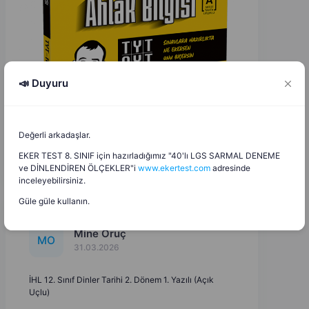
📣 Duyuru
Değerli arkadaşlar.
EKER TEST 8. SINIF için hazırladığımız "40'lı LGS SARMAL DENEME
ve DİNLENDİREN ÖLÇEKLER"i
www.ekertest.com
adresinde
inceleyebilirsiniz.
Güle güle kullanın.
Mine Oruç
M
O
31.03.2026
İHL 12. Sınıf Dinler Tarihi 2. Dönem 1. Yazılı (Açık
Uçlu)