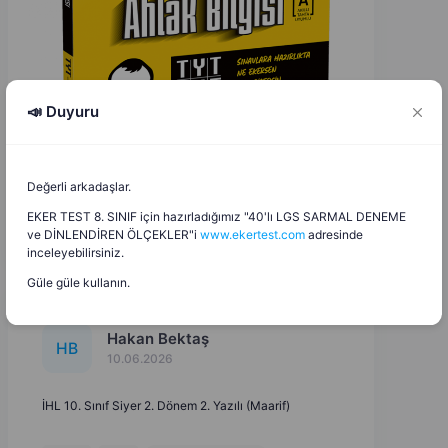
📣 Duyuru
Değerli arkadaşlar.
EKER TEST 8. SINIF için hazırladığımız "40'lı LGS SARMAL DENEME
ve DİNLENDİREN ÖLÇEKLER"i
www.ekertest.com
adresinde
inceleyebilirsiniz.
Güle güle kullanın.
Hakan Bektaş
H
B
10.06.2026
İHL 10. Sınıf Siyer 2. Dönem 2. Yazılı (Maarif)