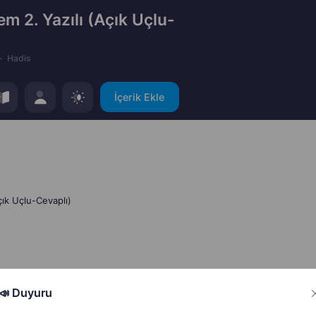
em 2. Yazılı (Açık Uçlu-
Hadis
İçerik Ekle
çık Uçlu-Cevaplı)
📣 Duyuru
Hata Bildir
Paylaş