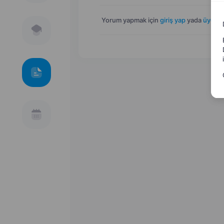
Yorum yapmak için
giriş yap
yada
üye ol
.