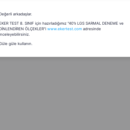
Değerli arkadaşlar.
EKER TEST 8. SINIF için hazırladığımız "40'lı LGS SARMAL DENEME ve
DİNLENDİREN ÖLÇEKLER"i
www.ekertest.com
adresinde
inceleyebilirsiniz.
Güle güle kullanın.