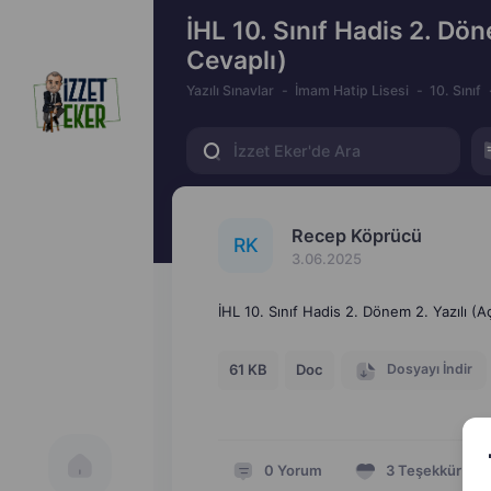
İHL 10. Sınıf Hadis 2. Dön
Cevaplı)
Yazılı Sınavlar
İmam Hatip Lisesi
10. Sınıf
Recep Köprücü
R
K
3.06.2025
İHL 10. Sınıf Hadis 2. Dönem 2. Yazılı (A
Dosyayı İndir
61 KB
Doc
0
Yorum
3
Teşekkür