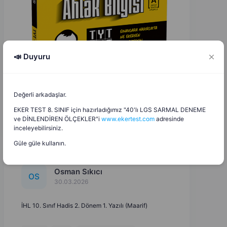
📣 Duyuru
Değerli arkadaşlar.
EKER TEST 8. SINIF için hazırladığımız "40'lı LGS SARMAL DENEME
ve DİNLENDİREN ÖLÇEKLER"i
www.ekertest.com
adresinde
inceleyebilirsiniz.
Güle güle kullanın.
Osman Sıkıcı
O
S
30.03.2026
İHL 10. Sınıf Hadis 2. Dönem 1. Yazılı (Maarif)