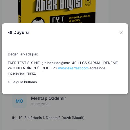
📣 Duyuru
Değerli arkadaşlar.
EKER TEST 8. SINIF için hazırladığımız "40'lı LGS SARMAL DENEME
ve DİNLENDİREN ÖLÇEKLER"i
www.ekertest.com
adresinde
inceleyebilirsiniz.
Güle güle kullanın.
Mehtap Özdemir
M
Ö
30.12.2025
İHL 10. Sınıf Hadis 1. Dönem 2. Yazılı (Maarif)