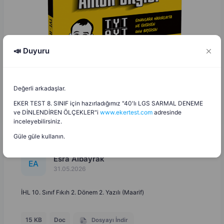
📣 Duyuru
Değerli arkadaşlar.
EKER TEST 8. SINIF için hazırladığımız "40'lı LGS SARMAL DENEME
ve DİNLENDİREN ÖLÇEKLER"i
www.ekertest.com
adresinde
inceleyebilirsiniz.
Güle güle kullanın.
Esra Albayrak
E
A
31.05.2026
İHL 10. Sınıf Fıkıh 2. Dönem 2. Yazılı (Maarif)
15 KB
Doc
Dosyayı İndir