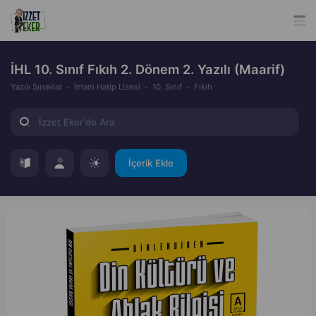
İHL 10. Sınıf Fıkıh 2. Dönem 2. Yazılı (Maarif)
Yazılı Sınavlar
İmam Hatip Lisesi
10. Sınıf
Fıkıh
İçerik Ekle