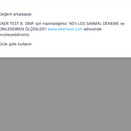
Değerli arkadaşlar.
EKER TEST 8. SINIF için hazırladığımız "40'lı LGS SARMAL DENEME ve
DİNLENDİREN ÖLÇEKLER"i
www.ekertest.com
adresinde
 sorular ideal bir düzeyde hazırlanmış.
inceleyebilirsiniz.
Güle güle kullanın.