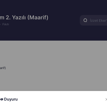
m 2. Yazılı (Maarif)
Fıkıh
arif)
Hata Bildir
Paylaş
📣 Duyuru