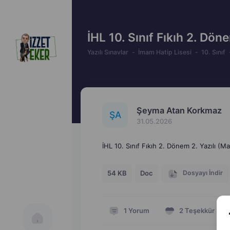
İHL 10. Sınıf Fıkıh 2. Döne
Yazılı Sınavlar
İmam Hatip Lisesi
10. Sınıf
Şeyma Atan Korkmaz
Ş
A
31.05.2026
İHL 10. Sınıf Fıkıh 2. Dönem 2. Yazılı (Ma
Dosyayı İndir
54 KB
Doc
1
Yorum
2
Teşekkür