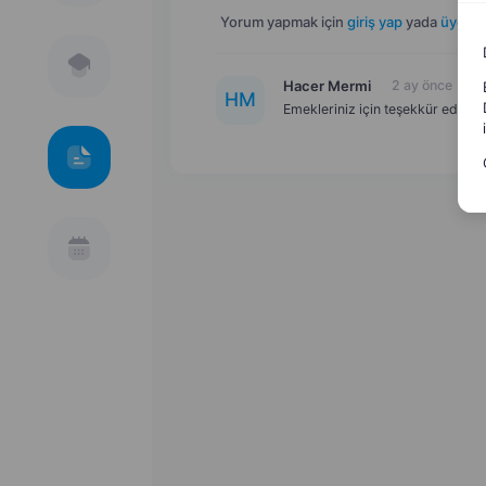
Yorum yapmak için
giriş yap
yada
üye ol
.
Hacer Mermi
2 ay önce
H
M
Emekleriniz için teşekkür ederim,