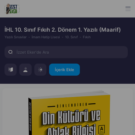
İHL 10. Sınıf Fıkıh 2. Dönem 1. Yazılı (Maarif)
Yazılı Sınavlar
İmam Hatip Lisesi
10. Sınıf
Fıkıh
İçerik Ekle