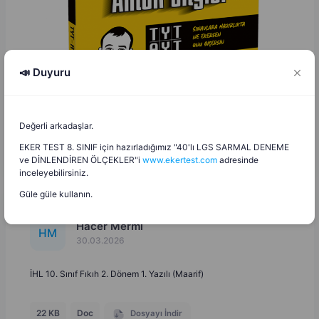
📣 Duyuru
Değerli arkadaşlar.
EKER TEST 8. SINIF için hazırladığımız "40'lı LGS SARMAL DENEME
ve DİNLENDİREN ÖLÇEKLER"i
www.ekertest.com
adresinde
inceleyebilirsiniz.
Güle güle kullanın.
Hacer Mermi
H
M
30.03.2026
İHL 10. Sınıf Fıkıh 2. Dönem 1. Yazılı (Maarif)
22 KB
Doc
Dosyayı İndir