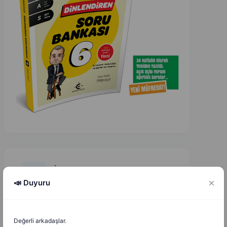
İzzet Eker
İ
E
11.08.2025
📣 Duyuru
KK.6.3.4 Felak suresinin anlamı, felak ve haset
kavramlarının manalarına değinilerek açıklanır.
Değerli arkadaşlar.
Öğrencilerden Felak suresinin anlamını incelemeleri