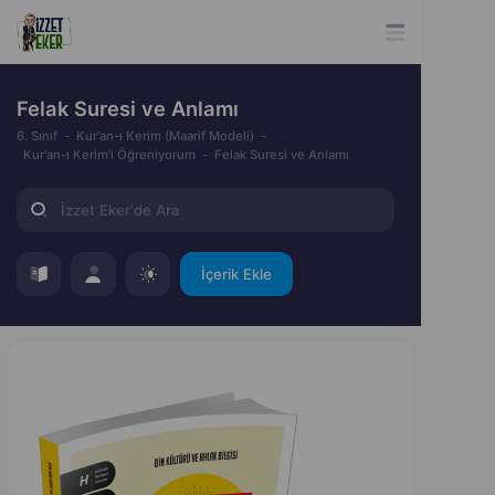
Felak Suresi ve Anlamı
6. Sınıf
Kur'an-ı Kerim (Maarif Modeli)
Kur'an-ı Kerim'i Öğreniyorum
Felak Suresi ve Anlamı
İçerik Ekle