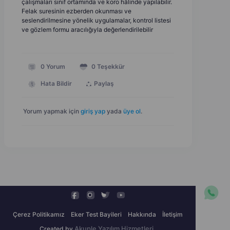
çalışmaları sınıf ortamında ve koro hâlinde yapılabilir.
Felak suresinin ezberden okunması ve
seslendirilmesine yönelik uygulamalar, kontrol listesi
ve gözlem formu aracılığıyla değerlendirilebilir
0
Yorum
0
Teşekkür
Hata Bildir
Paylaş
Yorum yapmak için
giriş yap
yada
üye ol
.
Çerez Politikamız
Eker Test Bayileri
Hakkında
İletişim
Created by
Akuple Yazılım Hizmetleri