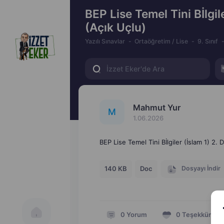
BEP Lise Temel Tini Bİlgil
(Açık Uçlu)
Yazılı Sınavlar
Ortaöğretim / Lise
9. Sınıf
Mahmut Yur
M
1.06.2026
BEP Lise Temel Tini Bİlgiler (İslam 1) 2. 
Dosyayı İndir
140 KB
Doc
0
Yorum
0
Teşekkür