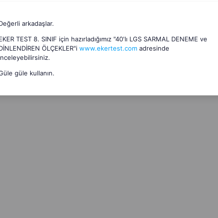
Değerli arkadaşlar.
EKER TEST 8. SINIF için hazırladığımız "40'lı LGS SARMAL DENEME ve
DİNLENDİREN ÖLÇEKLER"i
www.ekertest.com
adresinde
inceleyebilirsiniz.
Güle güle kullanın.