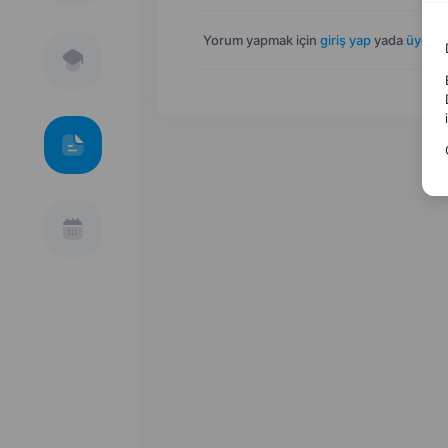
Yorum yapmak için
giriş yap
yada
üye ol
.