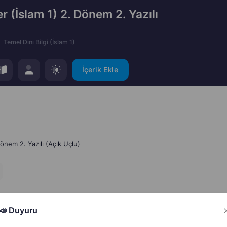
er (İslam 1) 2. Dönem 2. Yazılı
Temel Dini Bilgi (İslam 1)
İçerik Ekle
Dönem 2. Yazılı (Açık Uçlu)
📣 Duyuru
Hata Bildir
Paylaş