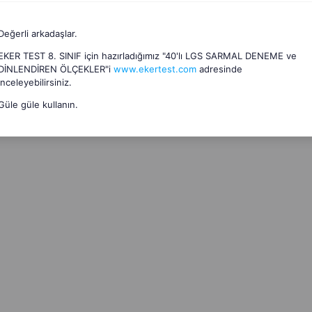
Değerli arkadaşlar.
EKER TEST 8. SINIF için hazırladığımız "40'lı LGS SARMAL DENEME ve
DİNLENDİREN ÖLÇEKLER"i
www.ekertest.com
adresinde
inceleyebilirsiniz.
Güle güle kullanın.