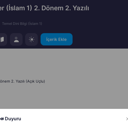
er (İslam 1) 2. Dönem 2. Yazılı
Temel Dini Bilgi (İslam 1)
İçerik Ekle
Dönem 2. Yazılı (Açık Uçlu)
📣 Duyuru
Hata Bildir
Paylaş