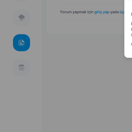
Yorum yapmak için
giriş yap
yada
üye ol
.