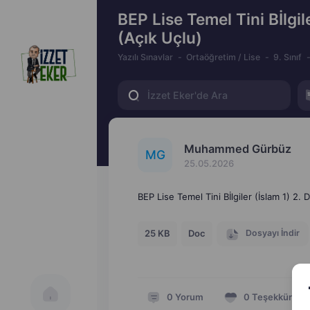
BEP Lise Temel Tini Bİlgil
(Açık Uçlu)
Yazılı Sınavlar
Ortaöğretim / Lise
9. Sınıf
Muhammed Gürbüz
M
G
25.05.2026
BEP Lise Temel Tini Bİlgiler (İslam 1) 2. 
Dosyayı İndir
25 KB
Doc
0
Yorum
0
Teşekkür