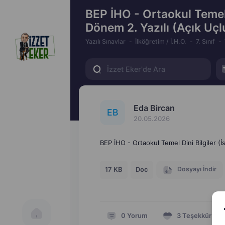
BEP İHO - Ortaokul Temel D
Dönem 2. Yazılı (Açık Uçl
Yazılı Sınavlar
İlköğretim / İ.H.O.
7. Sınıf
Eda Bircan
E
B
20.05.2026
BEP İHO - Ortaokul Temel Dini Bilgiler (İ
Dosyayı İndir
17 KB
Doc
0
Yorum
3
Teşekkür