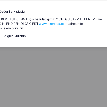
Değerli arkadaşlar.
EKER TEST 8. SINIF için hazırladığımız "40'lı LGS SARMAL DENEME ve
DİNLENDİREN ÖLÇEKLER"i
www.ekertest.com
adresinde
inceleyebilirsiniz.
Güle güle kullanın.