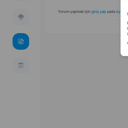
Yorum yapmak için
giriş yap
yada
üye ol
.