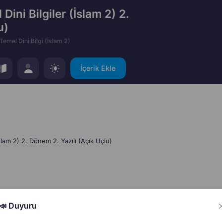
ini Bilgiler (İslam 2) 2.
u)
Temel Dini Bilgi (İslam 2)
İçerik Ekle
slam 2) 2. Dönem 2. Yazılı (Açık Uçlu)
📣 Duyuru
Hata Bildir
Paylaş