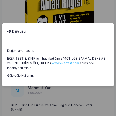
📣 Duyuru
Değerli arkadaşlar.
EKER TEST 8. SINIF için hazırladığımız "40'lı LGS SARMAL DENEME
ve DİNLENDİREN ÖLÇEKLER"i
www.ekertest.com
adresinde
inceleyebilirsiniz.
Güle güle kullanın.
Mahmut Yur
M
1.06.2026
BEP 9. Sınıf Din Kültürü ve Ahlak Bilgisi 2. Dönem 2. Yazılı
(Maarif)