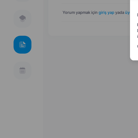
Yorum yapmak için
giriş yap
yada
üye ol
.