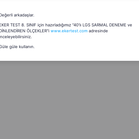
Değerli arkadaşlar.
EKER TEST 8. SINIF için hazırladığımız "40'lı LGS SARMAL DENEME ve
DİNLENDİREN ÖLÇEKLER"i
www.ekertest.com
adresinde
inceleyebilirsiniz.
Güle güle kullanın.