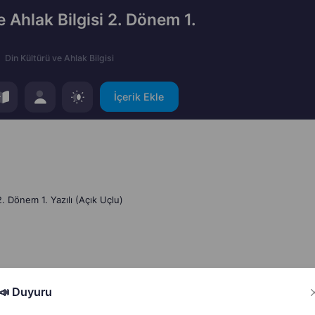
e Ahlak Bilgisi 2. Dönem 1.
Din Kültürü ve Ahlak Bilgisi
İçerik Ekle
2. Dönem 1. Yazılı (Açık Uçlu)
📣 Duyuru
Hata Bildir
Paylaş