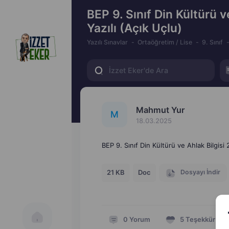
BEP 9. Sınıf Din Kültürü v
Yazılı (Açık Uçlu)
Yazılı Sınavlar
Ortaöğretim / Lise
9. Sınıf
Mahmut Yur
M
18.03.2025
BEP 9. Sınıf Din Kültürü ve Ahlak Bilgisi 
Dosyayı İndir
21 KB
Doc
0
Yorum
5
Teşekkür